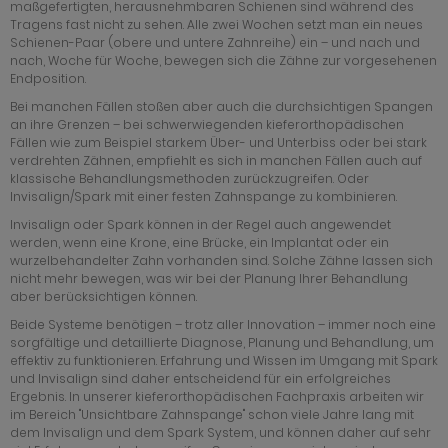
maßgefertigten, herausnehmbaren Schienen sind während des
Tragens fast nicht zu sehen. Alle zwei Wochen setzt man ein neues
Schienen-Paar (obere und untere Zahnreihe) ein – und nach und
nach, Woche für Woche, bewegen sich die Zähne zur vorgesehenen
Endposition.
Bei manchen Fällen stoßen aber auch die durchsichtigen Spangen
an ihre Grenzen – bei schwerwiegenden kieferorthopädischen
Fällen wie zum Beispiel starkem Über- und Unterbiss oder bei stark
verdrehten Zähnen, empfiehlt es sich in manchen Fällen auch auf
klassische Behandlungsmethoden zurückzugreifen. Oder
Invisalign/Spark mit einer festen Zahnspange zu kombinieren.
Invisalign oder Spark können in der Regel auch angewendet
werden, wenn eine Krone, eine Brücke, ein Implantat oder ein
wurzelbehandelter Zahn vorhanden sind. Solche Zähne lassen sich
nicht mehr bewegen, was wir bei der Planung Ihrer Behandlung
aber berücksichtigen können.
Beide Systeme benötigen – trotz aller Innovation – immer noch eine
sorgfältige und detaillierte Diagnose, Planung und Behandlung, um
effektiv zu funktionieren. Erfahrung und Wissen im Umgang mit Spark
und Invisalign sind daher entscheidend für ein erfolgreiches
Ergebnis. In unserer kieferorthopädischen Fachpraxis arbeiten wir
im Bereich "Unsichtbare Zahnspange" schon viele Jahre lang mit
dem Invisalign und dem Spark System, und können daher auf sehr