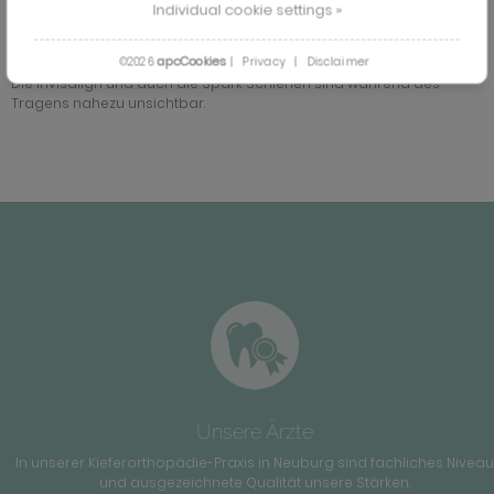
Invisalign und Spark Schienen kommen ohne Metallbrackets und –
Individual cookie settings »
drähte aus.
Transparent
apcCookies
©2026
|
Privacy
|
Disclaimer
Die Invisalign und auch die Spark Schienen sind während des
Tragens nahezu unsichtbar.
Unsere Ärzte
In unserer Kieferorthopädie-Praxis in Neuburg sind fachliches Niveau
und ausgezeichnete Qualität unsere Stärken.