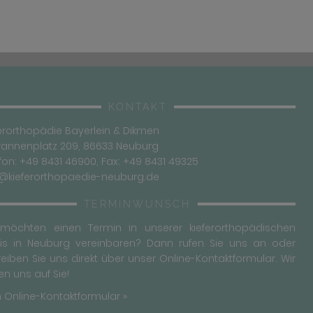
KONTAKT
erorthopädie Bayerlein & Dikmen
rannenplatz 209, 86633 Neuburg
fon: +49 8431 46900, Fax: +49 8431 49325
o@kieferorthopaedie-neuburg.de
TERMINWUNSCH
 möchten einen Termin in unserer kieferorthopädischen
xis in Neuburg vereinbaren? Dann rufen Sie uns an oder
eiben Sie uns direkt über unser Online-Kontaktformular. Wir
en uns auf Sie!
 Online-Kontaktformular »