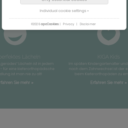
Individual cookie settings »
apcCookies
©2026
|
Privacy
|
Disclaimer
perfektes Lächeln
KIGA Kids
„gerades“ Lächeln ist in jedem
Im späten Kindergartenalter und
 - für eine kieferorthopädische
nach dem Zahnwechsel ist der e
lung ist man nie zu alt!
beim Kieferorthopäden zu em
rfahren Sie mehr »
Erfahren Sie mehr »