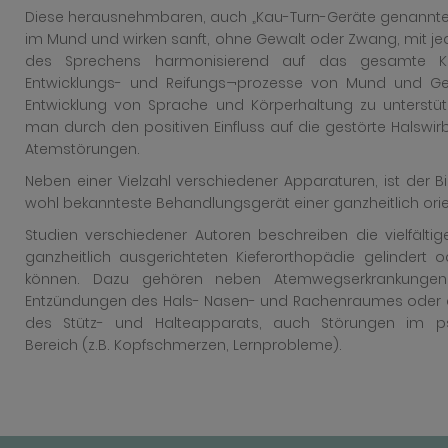
Diese herausnehmbaren, auch „Kau-Turn-Geräte genannten,
im Mund und wirken sanft, ohne Gewalt oder Zwang, mit 
des Sprechens harmonisierend auf das gesamte Ka
Entwicklungs- und Reifungs¬prozesse von Mund und Ge
Entwicklung von Sprache und Körperhaltung zu unterstüt
man durch den positiven Einfluss auf die gestörte Halswi
Atemstörungen.
Neben einer Vielzahl verschiedener Apparaturen, ist der
wohl bekannteste Behandlungsgerät einer ganzheitlich orien
Studien verschiedener Autoren beschreiben die vielfälti
ganzheitlich ausgerichteten Kieferorthopädie gelindert 
können. Dazu gehören neben Atemwegserkrankungen 
Entzündungen des Hals- Nasen- und Rachenraumes oder d
des Stütz- und Halteapparats, auch Störungen im p
Bereich (z.B. Kopfschmerzen, Lernprobleme).