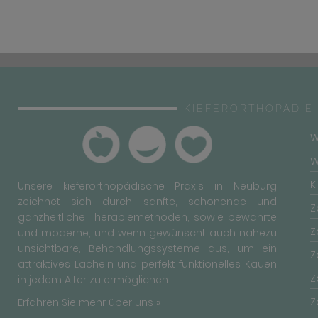
KIEFERORTHOPÄDIE
W
W
K
Unsere kieferorthopädische Praxis in Neuburg
zeichnet sich durch sanfte, schonende und
Z
ganzheitliche Therapiemethoden, sowie bewährte
Z
und moderne, und wenn gewünscht auch nahezu
unsichtbare, Behandlungssysteme aus, um ein
Z
attraktives Lächeln und perfekt funktionelles Kauen
Z
in jedem Alter zu ermöglichen.
Z
Erfahren Sie mehr über uns »