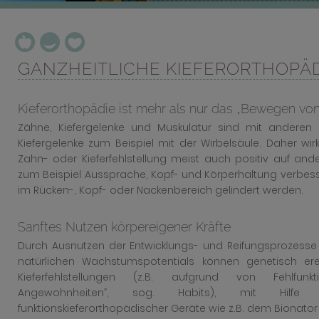
GANZHEITLICHE KIEFERORTHOPÄD
Kieferorthopädie ist mehr als nur das „Bewegen vo
Zähne, Kiefergelenke und Muskulatur sind mit anderen 
Kiefergelenke zum Beispiel mit der Wirbelsäule. Daher wir
Zahn- oder Kieferfehlstellung meist auch positiv auf an
zum Beispiel Aussprache, Kopf- und Körperhaltung verbe
im Rücken-, Kopf- oder Nackenbereich gelindert werden.
Sanftes Nutzen körpereigener Kräfte
Durch Ausnutzen der Entwicklungs- und Reifungsprozess
natürlichen Wachstumspotentials können genetisch er
Kieferfehlstellungen (z.B. aufgrund von Fehlfun
Angewohnheiten”, sog. Habits), mit Hilfe 
funktionskieferorthopädischer Geräte wie z.B. dem Bionato