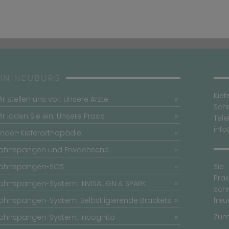
 IN NEUBURG
Kief
ir stellen uns vor: Unsere Ärzte
Sch
ir laden Sie ein: Unsere Praxis
Tele
inf
inder-Kieferorthopädie
ahnspangen und Erwachsene
ahnspangen-SOS
Sie
Pra
ahnspangen-System: INVISALIGN & SPARK
schr
ahnspangen-System: Selbstligierende Brackets
freu
Zum
ahnspangen-System: Incognito