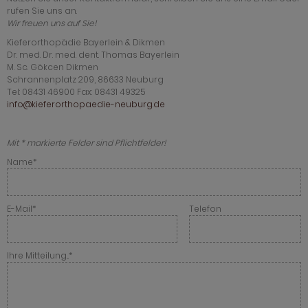
rufen Sie uns an.
Wir freuen uns auf Sie!
Kieferorthopädie Bayerlein & Dikmen
Dr. med. Dr. med. dent. Thomas Bayerlein
M. Sc. Gökcen Dikmen
Schrannenplatz 209, 86633 Neuburg
Tel: 08431 46900 Fax: 08431 49325
info@kieferorthopaedie-neuburg.de
Mit * markierte Felder sind Pflichtfelder!
Name*
E-Mail*
Telefon
Ihre Mitteilung...*